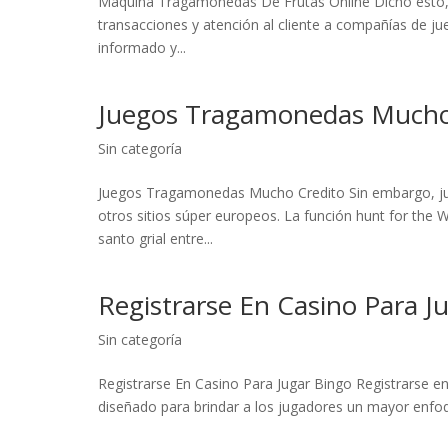
Maquina Tragamonedas De Frutas Online Dicho esto, b
transacciones y atención al cliente a compañías de ju
informado y...
Juegos Tragamonedas Mucho
Sin categoría
Juegos Tragamonedas Mucho Credito Sin embargo, ju
otros sitios súper europeos. La función hunt for the 
santo grial entre...
Registrarse En Casino Para J
Sin categoría
Registrarse En Casino Para Jugar Bingo Registrarse e
diseñado para brindar a los jugadores un mayor enfoq