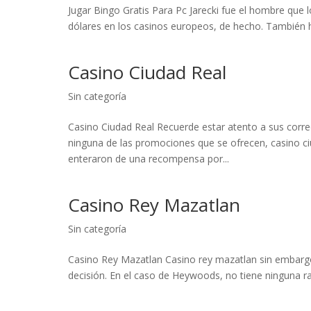
Jugar Bingo Gratis Para Pc Jarecki fue el hombre que l
dólares en los casinos europeos, de hecho. También ha
Casino Ciudad Real
Sin categoría
Casino Ciudad Real Recuerde estar atento a sus corre
ninguna de las promociones que se ofrecen, casino ci
enteraron de una recompensa por...
Casino Rey Mazatlan
Sin categoría
Casino Rey Mazatlan Casino rey mazatlan sin embargo, 
decisión. En el caso de Heywoods, no tiene ninguna r