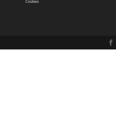
Cookies