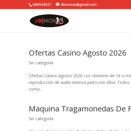
686944527
40monas@gmail.com
Ofertas Casino Agosto 2026
Sin categoría
Ofertas Casino Agosto 2026 Los clústeres de 16 o m
reproducción de audio intensa junto con ellos. Todo
como...
Maquina Tragamonedas De F
Sin categoría