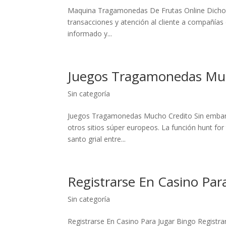
Maquina Tragamonedas De Frutas Online Dicho e
transacciones y atención al cliente a compañías
informado y...
Juegos Tragamonedas Mu
Sin categoría
Juegos Tragamonedas Mucho Credito Sin embarg
otros sitios súper europeos. La función hunt fo
santo grial entre...
Registrarse En Casino Par
Sin categoría
Registrarse En Casino Para Jugar Bingo Registr