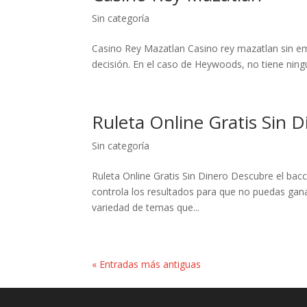
Sin categoría
Casino Rey Mazatlan Casino rey mazatlan sin emb
decisión. En el caso de Heywoods, no tiene nin
Ruleta Online Gratis Sin D
Sin categoría
Ruleta Online Gratis Sin Dinero Descubre el bacc
controla los resultados para que no puedas gana
variedad de temas que...
« Entradas más antiguas