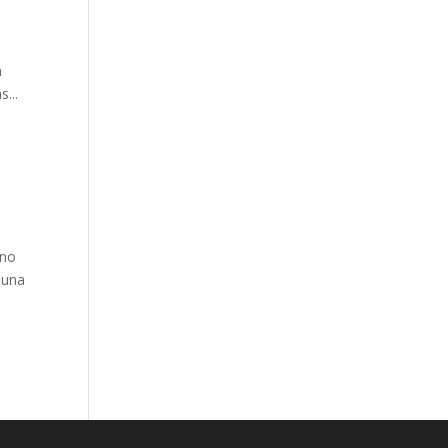
a
...
ino
 una