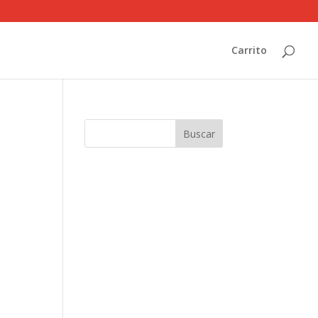
Carrito