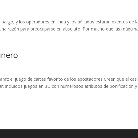
argo, y los operadores en línea y los afiliados estarán exentos de l
guna razón para preocuparse en absoluto. Por mucho que las máquinas
inero
arat: el juego de cartas favorito de los apostadores Creen que el cas
r, incluidos juegos en 3D con numerosos atributos de bonificación y