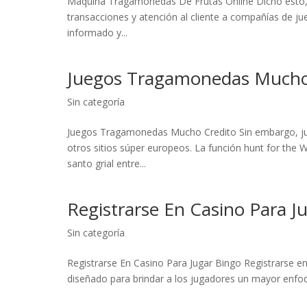
Maquina Tragamonedas De Frutas Online Dicho esto, b
transacciones y atención al cliente a compañías de ju
informado y...
Juegos Tragamonedas Mucho
Sin categoría
Juegos Tragamonedas Mucho Credito Sin embargo, ju
otros sitios súper europeos. La función hunt for the 
santo grial entre...
Registrarse En Casino Para J
Sin categoría
Registrarse En Casino Para Jugar Bingo Registrarse e
diseñado para brindar a los jugadores un mayor enfoq