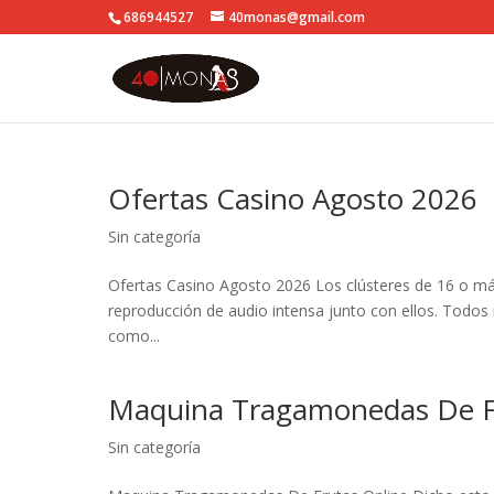
686944527
40monas@gmail.com
Ofertas Casino Agosto 2026
Sin categoría
Ofertas Casino Agosto 2026 Los clústeres de 16 o m
reproducción de audio intensa junto con ellos. Todo
como...
Maquina Tragamonedas De F
Sin categoría