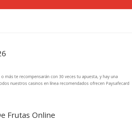
26
6 o más te recompensarán con 30 veces tu apuesta, y hay una
 Todos nuestros casinos en línea recomendados ofrecen Paysafecard
 Frutas Online