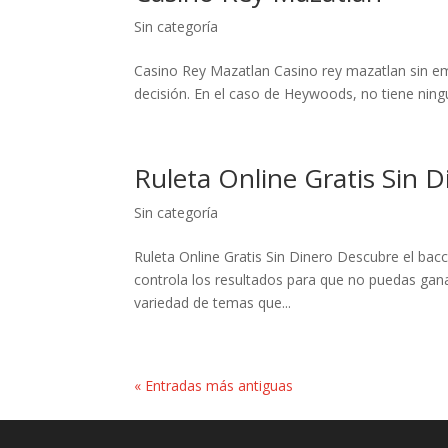
Sin categoría
Casino Rey Mazatlan Casino rey mazatlan sin emb
decisión. En el caso de Heywoods, no tiene nin
Ruleta Online Gratis Sin D
Sin categoría
Ruleta Online Gratis Sin Dinero Descubre el bacc
controla los resultados para que no puedas gana
variedad de temas que...
« Entradas más antiguas