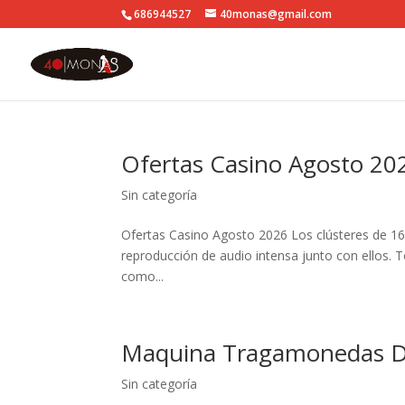
686944527
40monas@gmail.com
Ofertas Casino Agosto 20
Sin categoría
Ofertas Casino Agosto 2026 Los clústeres de 1
reproducción de audio intensa junto con ellos.
como...
Maquina Tragamonedas De
Sin categoría