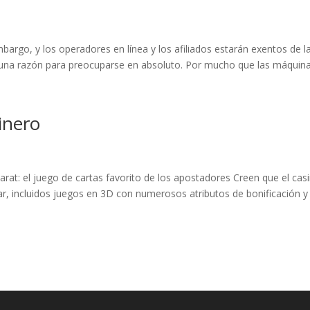
argo, y los operadores en línea y los afiliados estarán exentos de l
guna razón para preocuparse en absoluto. Por mucho que las máquinas
inero
arat: el juego de cartas favorito de los apostadores Creen que el cas
r, incluidos juegos en 3D con numerosos atributos de bonificación y