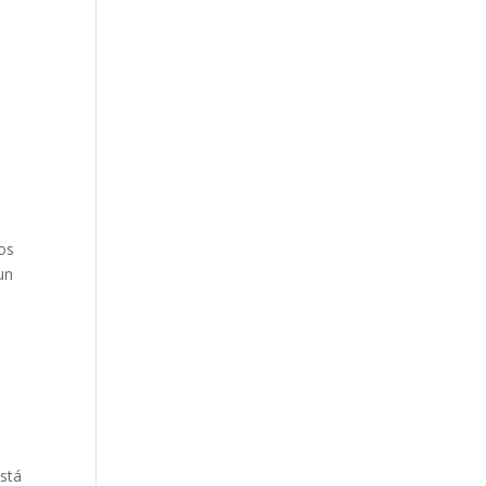
os
un
está