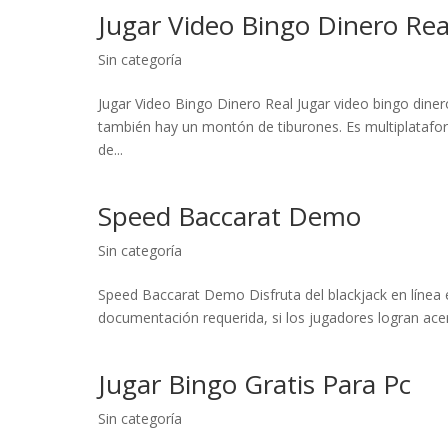
Jugar Video Bingo Dinero Rea
Sin categoría
Jugar Video Bingo Dinero Real Jugar video bingo dine
también hay un montón de tiburones. Es multiplatafo
de...
Speed Baccarat Demo
Sin categoría
Speed Baccarat Demo Disfruta del blackjack en línea
documentación requerida, si los jugadores logran acerta
Jugar Bingo Gratis Para Pc
Sin categoría