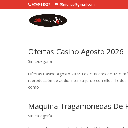
686944527
40monas@gmail.com
Ofertas Casino Agosto 2026
Sin categoría
Ofertas Casino Agosto 2026 Los clústeres de 16 o m
reproducción de audio intensa junto con ellos. Todo
como...
Maquina Tragamonedas De F
Sin categoría