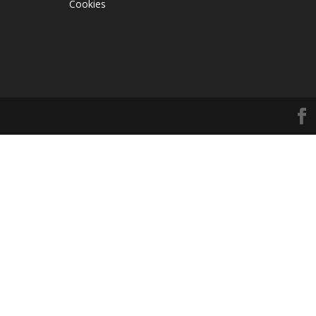
Cookies