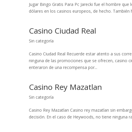
Jugar Bingo Gratis Para Pc Jarecki fue el hombre que l
dólares en los casinos europeos, de hecho. También ha
Casino Ciudad Real
Sin categoría
Casino Ciudad Real Recuerde estar atento a sus corre
ninguna de las promociones que se ofrecen, casino ci
enteraron de una recompensa por...
Casino Rey Mazatlan
Sin categoría
Casino Rey Mazatlan Casino rey mazatlan sin embargo, 
decisión. En el caso de Heywoods, no tiene ninguna r