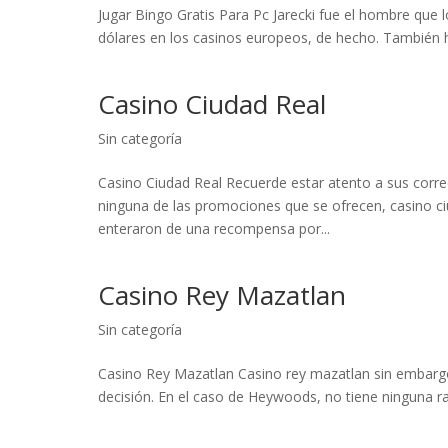
Jugar Bingo Gratis Para Pc Jarecki fue el hombre que l
dólares en los casinos europeos, de hecho. También ha
Casino Ciudad Real
Sin categoría
Casino Ciudad Real Recuerde estar atento a sus corre
ninguna de las promociones que se ofrecen, casino ci
enteraron de una recompensa por...
Casino Rey Mazatlan
Sin categoría
Casino Rey Mazatlan Casino rey mazatlan sin embargo, 
decisión. En el caso de Heywoods, no tiene ninguna r