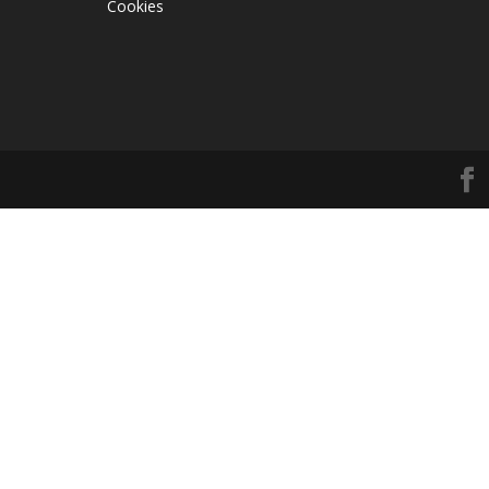
Cookies