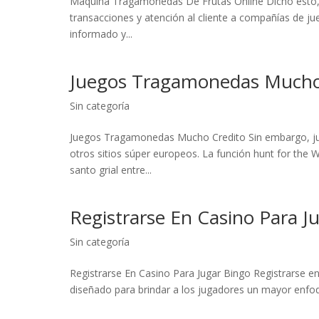
Maquina Tragamonedas De Frutas Online Dicho esto, b
transacciones y atención al cliente a compañías de ju
informado y...
Juegos Tragamonedas Mucho
Sin categoría
Juegos Tragamonedas Mucho Credito Sin embargo, ju
otros sitios súper europeos. La función hunt for the 
santo grial entre...
Registrarse En Casino Para J
Sin categoría
Registrarse En Casino Para Jugar Bingo Registrarse e
diseñado para brindar a los jugadores un mayor enfoq