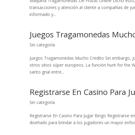
Maquina Tragamonedas De Frutas Online Dicho esto, b
transacciones y atención al cliente a compañías de ju
informado y...
Juegos Tragamonedas Mucho
Sin categoría
Juegos Tragamonedas Mucho Credito Sin embargo, ju
otros sitios súper europeos. La función hunt for the 
santo grial entre...
Registrarse En Casino Para J
Sin categoría
Registrarse En Casino Para Jugar Bingo Registrarse e
diseñado para brindar a los jugadores un mayor enfoq