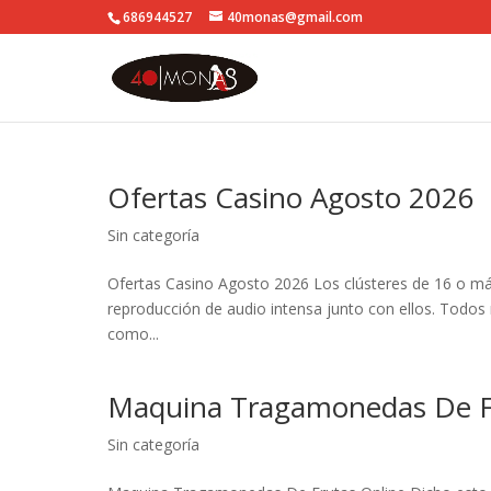
686944527
40monas@gmail.com
Ofertas Casino Agosto 2026
Sin categoría
Ofertas Casino Agosto 2026 Los clústeres de 16 o m
reproducción de audio intensa junto con ellos. Todo
como...
Maquina Tragamonedas De F
Sin categoría