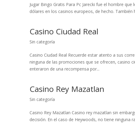
Jugar Bingo Gratis Para Pc Jarecki fue el hombre que l
dólares en los casinos europeos, de hecho. También ha
Casino Ciudad Real
Sin categoría
Casino Ciudad Real Recuerde estar atento a sus corre
ninguna de las promociones que se ofrecen, casino ci
enteraron de una recompensa por...
Casino Rey Mazatlan
Sin categoría
Casino Rey Mazatlan Casino rey mazatlan sin embargo, 
decisión. En el caso de Heywoods, no tiene ninguna r