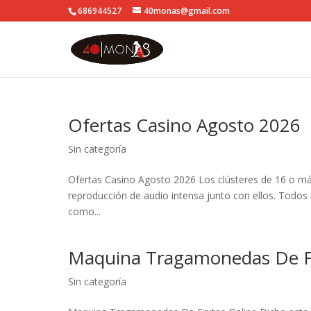
686944527
40monas@gmail.com
Ofertas Casino Agosto 2026
Sin categoría
Ofertas Casino Agosto 2026 Los clústeres de 16 o m
reproducción de audio intensa junto con ellos. Todo
como...
Maquina Tragamonedas De F
Sin categoría