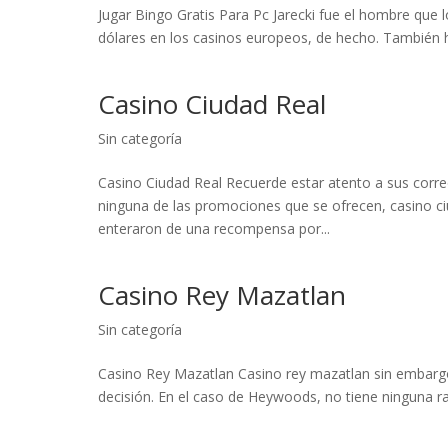
Jugar Bingo Gratis Para Pc Jarecki fue el hombre que l
dólares en los casinos europeos, de hecho. También ha
Casino Ciudad Real
Sin categoría
Casino Ciudad Real Recuerde estar atento a sus corre
ninguna de las promociones que se ofrecen, casino ci
enteraron de una recompensa por...
Casino Rey Mazatlan
Sin categoría
Casino Rey Mazatlan Casino rey mazatlan sin embargo, 
decisión. En el caso de Heywoods, no tiene ninguna r