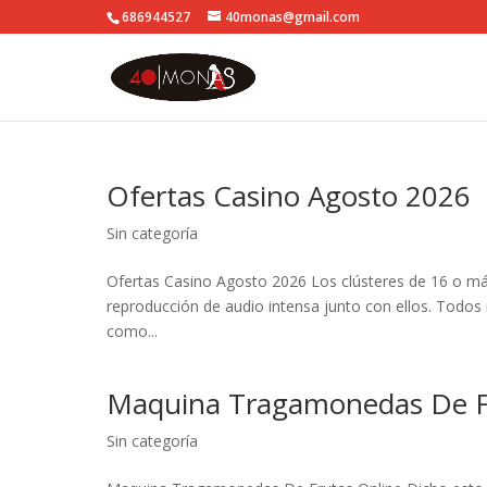
686944527
40monas@gmail.com
Ofertas Casino Agosto 2026
Sin categoría
Ofertas Casino Agosto 2026 Los clústeres de 16 o m
reproducción de audio intensa junto con ellos. Todo
como...
Maquina Tragamonedas De F
Sin categoría