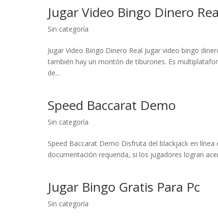
Jugar Video Bingo Dinero Rea
Sin categoría
Jugar Video Bingo Dinero Real Jugar video bingo dine
también hay un montón de tiburones. Es multiplatafo
de...
Speed Baccarat Demo
Sin categoría
Speed Baccarat Demo Disfruta del blackjack en línea
documentación requerida, si los jugadores logran acerta
Jugar Bingo Gratis Para Pc
Sin categoría