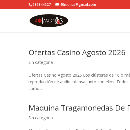
686944527
40monas@gmail.com
Ofertas Casino Agosto 2026
Sin categoría
Ofertas Casino Agosto 2026 Los clústeres de 16 o m
reproducción de audio intensa junto con ellos. Todo
como...
Maquina Tragamonedas De F
Sin categoría