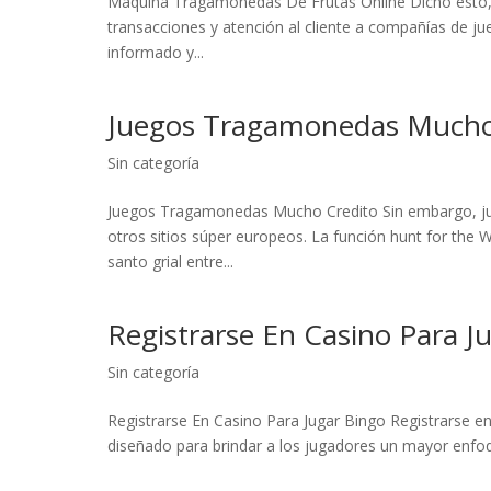
Maquina Tragamonedas De Frutas Online Dicho esto, b
transacciones y atención al cliente a compañías de ju
informado y...
Juegos Tragamonedas Mucho
Sin categoría
Juegos Tragamonedas Mucho Credito Sin embargo, ju
otros sitios súper europeos. La función hunt for the 
santo grial entre...
Registrarse En Casino Para J
Sin categoría
Registrarse En Casino Para Jugar Bingo Registrarse e
diseñado para brindar a los jugadores un mayor enfoq