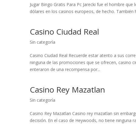
Jugar Bingo Gratis Para Pc Jarecki fue el hombre que l
dólares en los casinos europeos, de hecho. También ha
Casino Ciudad Real
Sin categoría
Casino Ciudad Real Recuerde estar atento a sus corre
ninguna de las promociones que se ofrecen, casino ci
enteraron de una recompensa por...
Casino Rey Mazatlan
Sin categoría
Casino Rey Mazatlan Casino rey mazatlan sin embargo, 
decisión. En el caso de Heywoods, no tiene ninguna r